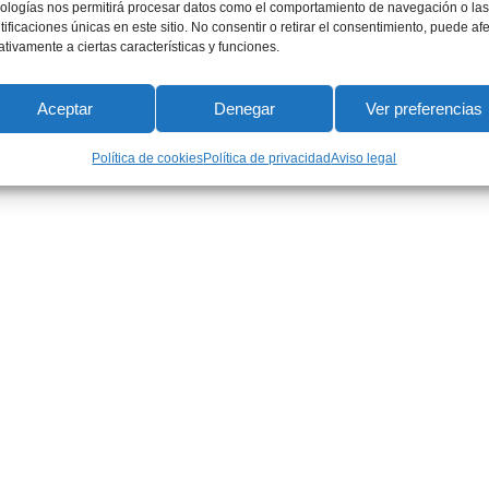
Ultrasound
ologías nos permitirá procesar datos como el comportamiento de navegación o las
tificaciones únicas en este sitio. No consentir o retirar el consentimiento, puede af
Expert Health Unit There are many 
tivamente a ciertas características y funciones.
available, but the majority have suff
humour, or randomised words which d
Aceptar
Denegar
Ver preferencias
going to use a passage of lorem ips
Política de cookies
Política de privacidad
Aviso legal