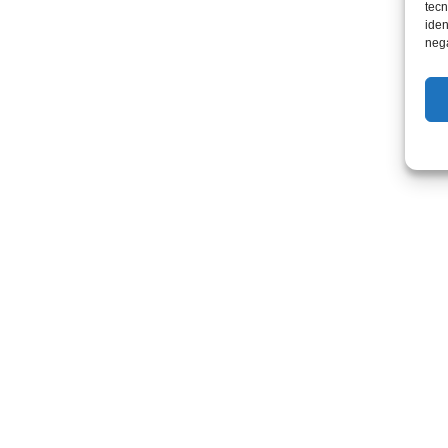
tecn
iden
nega