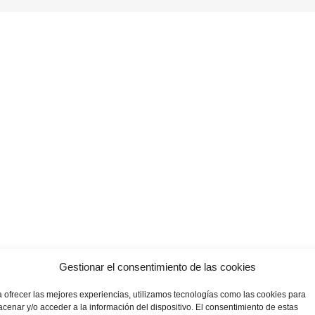
Diabetes Care
Care
Ultrasound
Expert Health Unit There are many 
available, but the majority have suff
humour, or randomised words which d
going to use a passage of lorem ips
Gestionar el consentimiento de las cookies
 ofrecer las mejores experiencias, utilizamos tecnologías como las cookies para
Ultrasound Echocardiog
cenar y/o acceder a la información del dispositivo. El consentimiento de estas