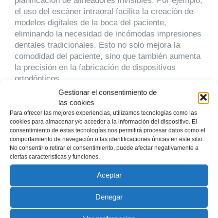
planificación de alineadores invisibles. Por ejemplo,
el uso del escáner intraoral facilita la creación de
modelos digitales de la boca del paciente,
eliminando la necesidad de incómodas impresiones
dentales tradicionales. Esto no solo mejora la
comodidad del paciente, sino que también aumenta
la precisión en la fabricación de dispositivos
ortodónticos.
Gestionar el consentimiento de
En Córdoba, clínicas como la Clínica Dental Eddy
las cookies
Muriel están a la vanguardia en la implementación
Para ofrecer las mejores experiencias, utilizamos tecnologías como las
de estas tecnologías, ofreciendo tratamientos más
cookies para almacenar y/o acceder a la información del dispositivo. El
consentimiento de estas tecnologías nos permitirá procesar datos como el
efectivos y con menos tiempo de espera. Los
comportamiento de navegación o las identificaciones únicas en este sitio.
resultados son tratamientos más rápidos, menos
No consentir o retirar el consentimiento, puede afectar negativamente a
invasivos y con una mayor satisfacción del
ciertas características y funciones.
paciente, consolidando el papel crucial de estas
Aceptar
herramientas en la ortodoncia actual.
Denegar
FAQs: Preguntas