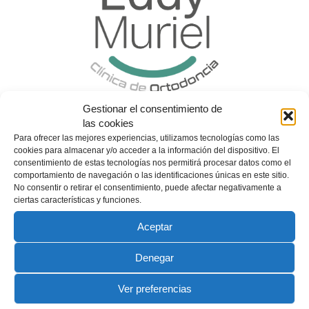
Gestionar el consentimiento de
Podemos ayudarte a solucionar tu
problema bucal
,
las cookies
estamos a la vanguardia de las diferentes
técnicas
Para ofrecer las mejores experiencias, utilizamos tecnologías como las
de ortodoncia
.
cookies para almacenar y/o acceder a la información del dispositivo. El
Buscamos la excelencia continuamente en nuestro
consentimiento de estas tecnologías nos permitirá procesar datos como el
comportamiento de navegación o las identificaciones únicas en este sitio.
trabajo.
No consentir o retirar el consentimiento, puede afectar negativamente a
ciertas características y funciones.
Nos preocupamos de la estética, pero más aun de
tu
salud dental
.
Aceptar
Denegar
Ver preferencias